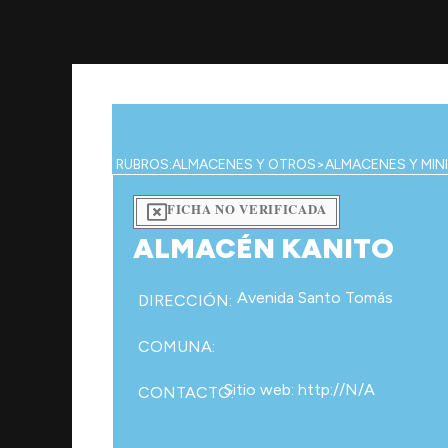
Ir
al
contenido
RUBROS:
ALMACENES Y OTROS
>
ALMACENES Y MIN
FICHA NO VERIFICADA
ALMACÉN KANITO
Avenida Santo Tomás
DIRECCIÓN:
COMUNA:
Sitio web: http://N/A
CONTACTO: