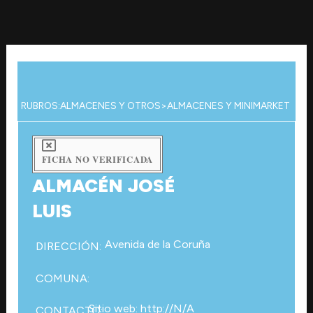
Ir
al
contenido
RUBROS:
ALMACENES Y OTROS
>
ALMACENES Y MINIMARKET
FICHA NO VERIFICADA
ALMACÉN JOSÉ
LUIS
Avenida de la Coruña
DIRECCIÓN:
COMUNA:
Sitio web: http://N/A
CONTACTO: