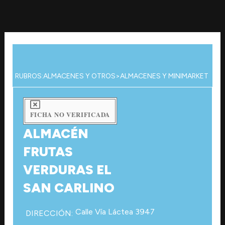
Ir
al
contenido
RUBROS:
ALMACENES Y OTROS
>
ALMACENES Y MINIMARKET
FICHA NO VERIFICADA
ALMACÉN
FRUTAS
VERDURAS EL
SAN CARLINO
Calle Vía Láctea 3947
DIRECCIÓN: