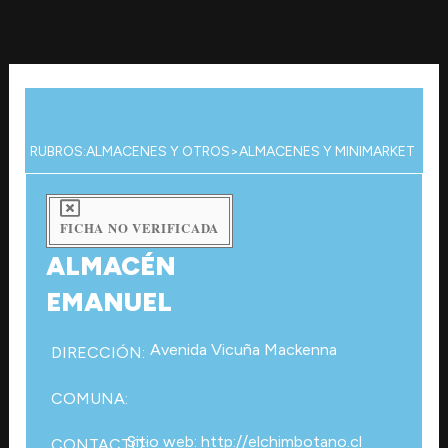
Ir
al
contenido
RUBROS:
ALMACENES Y OTROS
>
ALMACENES Y MINIMARKET
FICHA NO VERIFICADA
ALMACÉN
EMANUEL
Avenida Vicuña Mackenna
DIRECCIÓN:
COMUNA:
Sitio web: http://elchimbotano.cl
CONTACTO: