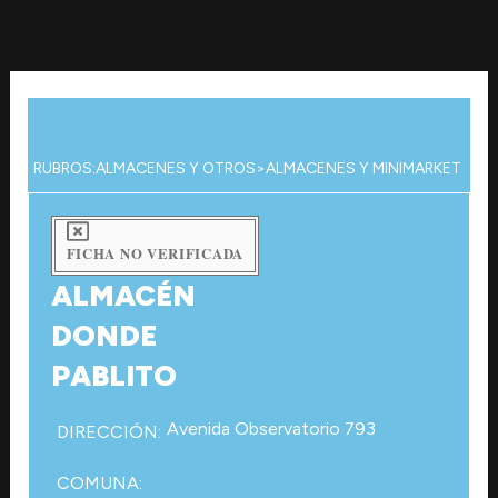
Ir
al
contenido
RUBROS:
ALMACENES Y OTROS
>
ALMACENES Y MINIMARKET
FICHA NO VERIFICADA
ALMACÉN
DONDE
PABLITO
Avenida Observatorio 793
DIRECCIÓN:
COMUNA: