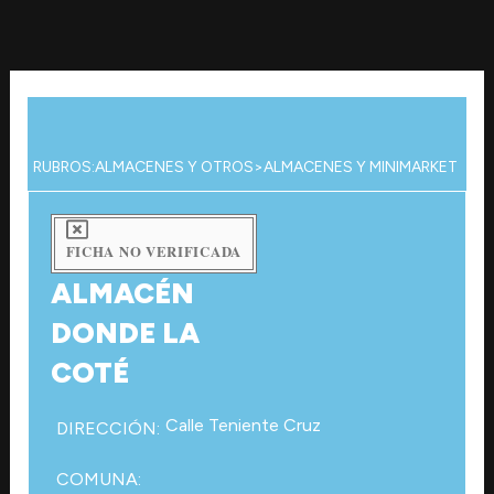
Ir
al
contenido
RUBROS:
ALMACENES Y OTROS
>
ALMACENES Y MINIMARKET
FICHA NO VERIFICADA
ALMACÉN
DONDE LA
COTÉ
Calle Teniente Cruz
DIRECCIÓN:
COMUNA: