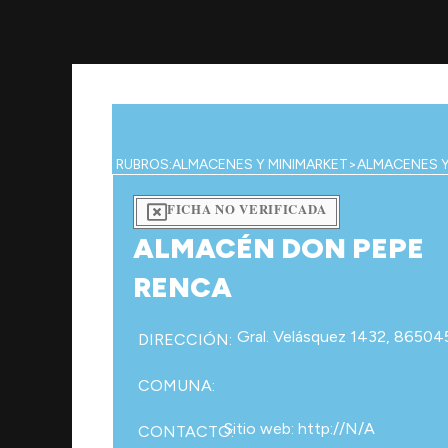
Ir
al
contenido
RUBROS:
ALMACENES Y MINIMARKET
>
ALMACENES Y
FICHA NO VERIFICADA
ALMACÉN DON PEPE
RENCA
Gral. Velásquez 1432, 86504
DIRECCIÓN:
COMUNA:
Sitio web: http://N/A
CONTACTO: