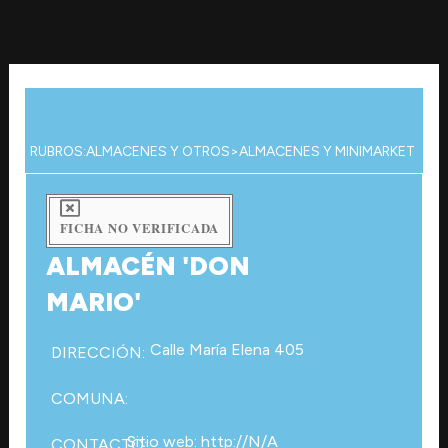
Ir
al
contenido
RUBROS:
ALMACENES Y OTROS
>
ALMACENES Y MINIMARKET
FICHA NO VERIFICADA
ALMACÉN 'DON
MARIO'
Calle María Elena 405
DIRECCIÓN:
COMUNA:
Sitio web: http://N/A
CONTACTO: