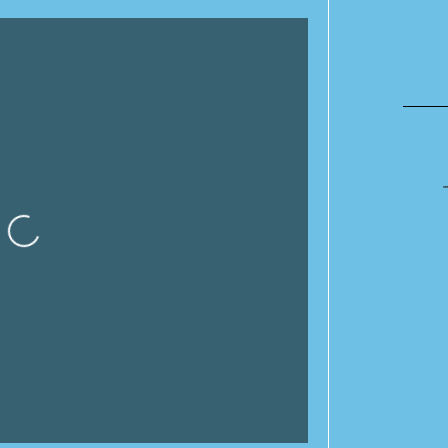
gando…