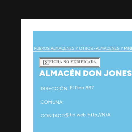
Ir
al
contenido
RUBROS:
ALMACENES Y OTROS
>
ALMACENES Y MIN
FICHA NO VERIFICADA
ALMACÉN DON JONES
El Pino 887
DIRECCIÓN:
COMUNA:
Sitio web: http://N/A
CONTACTO: