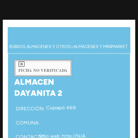
Ir
al
contenido
RUBROS:
ALMACENES Y OTROS
>
ALMACENES Y MINIMARKET
FICHA NO VERIFICADA
ALMACEN
DAYANITA 2
Copiapó 469
DIRECCIÓN:
COMUNA:
Sitio web: http://N/A
CONTACTO: