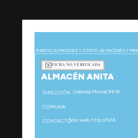
Ir
al
contenido
RUBROS:
ALMACENES Y OTROS
>
ALMACENES Y MIN
FICHA NO VERIFICADA
ALMACÉN ANITA
Gabriela Mistral 9418
DIRECCIÓN:
COMUNA:
Sitio web: http://N/A
CONTACTO: