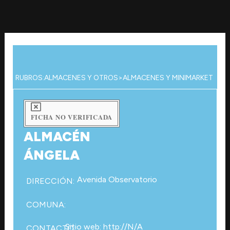
Ir
al
contenido
RUBROS:
ALMACENES Y OTROS
>
ALMACENES Y MINIMARKET
FICHA NO VERIFICADA
ALMACÉN
ÁNGELA
Avenida Observatorio
DIRECCIÓN:
COMUNA:
Sitio web: http://N/A
CONTACTO: