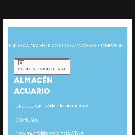
Ir
al
contenido
RUBROS:
ALMACENES Y OTROS
>
ALMACENES Y MINIMARKET
FICHA NO VERIFICADA
ALMACÉN
ACUARIO
Calle Martín de Solís
DIRECCIÓN:
COMUNA:
Sitio web: http://N/A
CONTACTO: