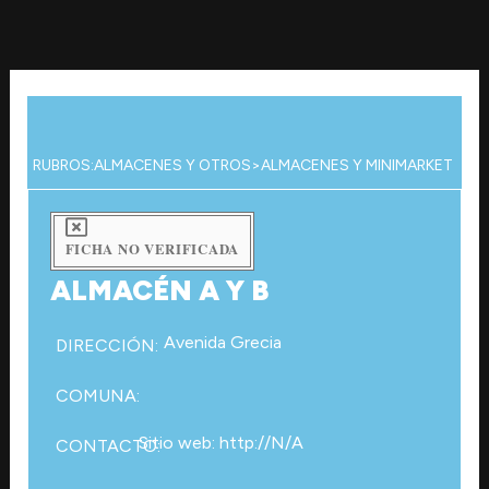
Ir
al
contenido
RUBROS:
ALMACENES Y OTROS
>
ALMACENES Y MINIMARKET
FICHA NO VERIFICADA
ALMACÉN A Y B
Avenida Grecia
DIRECCIÓN:
COMUNA:
Sitio web: http://N/A
CONTACTO: