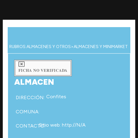
Ir
al
contenido
RUBROS:
ALMACENES Y OTROS
>
ALMACENES Y MINIMARKET
FICHA NO VERIFICADA
ALMACEN
Confites
DIRECCIÓN:
COMUNA:
Sitio web: http://N/A
CONTACTO: