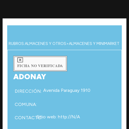
Ir
al
contenido
RUBROS:
ALMACENES Y OTROS
>
ALMACENES Y MINIMARKET
FICHA NO VERIFICADA
ADONAY
Avenida Paraguay 1910
DIRECCIÓN:
COMUNA:
Sitio web: http://N/A
CONTACTO: