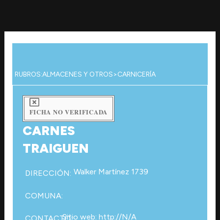
Ir
al
contenido
RUBROS:
ALMACENES Y OTROS
>
CARNICERÍA
FICHA NO VERIFICADA
CARNES
TRAIGUEN
Walker Martínez 1739
DIRECCIÓN:
COMUNA:
Sitio web: http://N/A
CONTACTO: